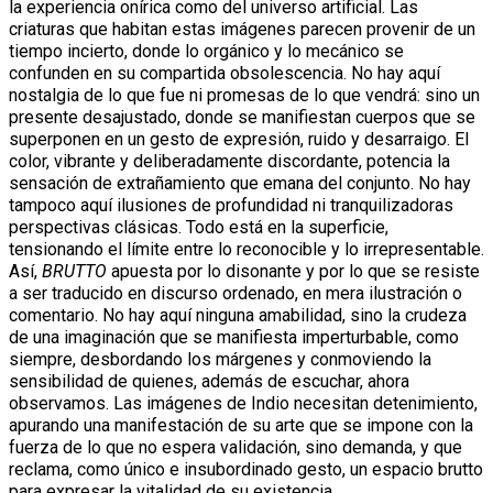
la experiencia onírica como del universo artificial. Las
criaturas que habitan estas imágenes parecen provenir de un
tiempo incierto, donde lo orgánico y lo mecánico se
confunden en su compartida obsolescencia. No hay aquí
nostalgia de lo que fue ni promesas de lo que vendrá: sino un
presente desajustado, donde se manifiestan cuerpos que se
superponen en un gesto de expresión, ruido y desarraigo. El
color, vibrante y deliberadamente discordante, potencia la
sensación de extrañamiento que emana del conjunto. No hay
tampoco aquí ilusiones de profundidad ni tranquilizadoras
perspectivas clásicas. Todo está en la superficie,
tensionando el límite entre lo reconocible y lo irrepresentable.
Así,
BRUTTO
apuesta por lo disonante y por lo que se resiste
a ser traducido en discurso ordenado, en mera ilustración o
comentario. No hay aquí ninguna amabilidad, sino la crudeza
de una imaginación que se manifiesta imperturbable, como
siempre, desbordando los márgenes y conmoviendo la
sensibilidad de quienes, además de escuchar, ahora
observamos. Las imágenes de Indio necesitan detenimiento,
apurando una manifestación de su arte que se impone con la
fuerza de lo que no espera validación, sino demanda, y que
reclama, como único e insubordinado gesto, un espacio brutto
para expresar la vitalidad de su existencia.