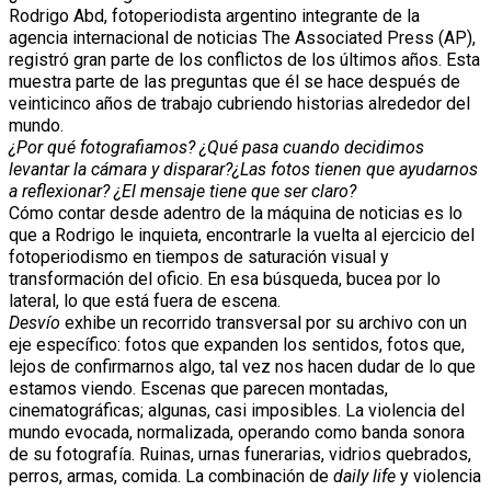
Rodrigo Abd, fotoperiodista argentino integrante de la
agencia internacional de noticias The Associated Press (AP),
registró gran parte de los conflictos de los últimos años. Esta
muestra parte de las preguntas que él se hace después de
veinticinco años de trabajo cubriendo historias alrededor del
mundo.
¿Por qué fotografiamos? ¿Qué pasa cuando decidimos
levantar la cámara y disparar?¿Las fotos tienen que ayudarnos
a reflexionar? ¿El mensaje tiene que ser claro?
Cómo contar desde adentro de la máquina de noticias es lo
que a Rodrigo le inquieta, encontrarle la vuelta al ejercicio del
fotoperiodismo en tiempos de saturación visual y
transformación del oficio. En esa búsqueda, bucea por lo
lateral, lo que está fuera de escena.
Desvío
exhibe un recorrido transversal por su archivo con un
eje específico: fotos que expanden los sentidos, fotos que,
lejos de confirmarnos algo, tal vez nos hacen dudar de lo que
estamos viendo. Escenas que parecen montadas,
cinematográficas; algunas, casi imposibles. La violencia del
mundo evocada, normalizada, operando como banda sonora
de su fotografía. Ruinas, urnas funerarias, vidrios quebrados,
perros, armas, comida. La combinación de
daily life
y violencia