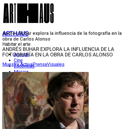
ARTHAUS
Andrés Buhar explora la influencia de la fotografía en la
obra de Carlos Alonso
Habitar el arte
ANDRÉS BUHAR EXPLORA LA INFLUENCIA DE LA
FOTOGRAFÍA EN LA OBRA DE CARLOS ALONSO
Agenda
Cine
Muestra Activa
Prensa
Visuales
Escénicas
Música
El Ensamble
Visuales
Convocatorias
Convocatoria Tercer Espacio
Convocatoria Visuales
Convocatoria Música
Educación
Nosotros
El Equipo