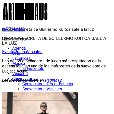
ARTHAUS
La obra secreta de Guillermo Kuitca sale a la luz
LA OBRA SECRETA DE GUILLERMO KUITCA SALE A
Habitar el arte
LA LUZ
Agenda
Evento
Prensa
Visuales
Cine
Escénicas
Uno de los diseñadores de luces más respetados de la
Música
escena local es uno de los intérpretes de la nueva obra de
El Ensamble
Luciana Acuña.
Visuales
Convocatorias
Lee la nota completa en
Página12
Convocatoria Tercer Espacio
Convocatoria Visuales
Convocatoria Música
Educación
Nosotros
El Equipo